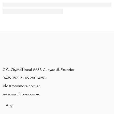
Sobre la producción de leche.
C.C. CityMall local #233 Guayaquil, Ecuador.
043906719 - 0996014251
info@mamistore.com.ec
www.mamistore.com.ec