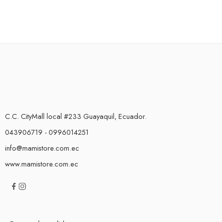
C.C. CityMall local #233 Guayaquil, Ecuador.
043906719 - 0996014251
info@mamistore.com.ec
www.mamistore.com.ec