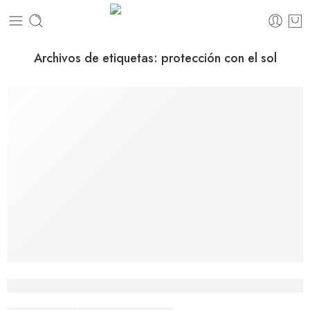
Archivos de etiquetas:
protección con el sol
Prevención y tratamiento de las quemadur
agonzalez
febrero 10, 2022