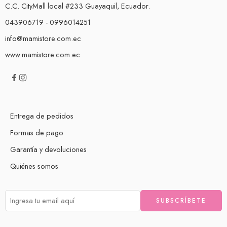
C.C. CityMall local #233 Guayaquil, Ecuador.
043906719 - 0996014251
info@mamistore.com.ec
Con el verano y las vacaciones llega el momento de las actividades
www.mamistore.com.ec
al aire libre: en la playa, en la piscina, excursiones por la ciudad,
paseos por el campo… Todo vale con tal de pasarlo bien. Pero no
podemos olvidar proteger la piel de los niños ya que un descuido
puede provocar una quemadura solar. Tomar el sol sí, ¡pero con
precaución! […]
Entrega de pedidos
Formas de pago
Garantía y devoluciones
Quiénes somos