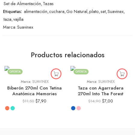
Set de Alimentación
,
Tazas
Etiquetas:
alimentación
,
cuchara
,
Go Natural
,
plato
,
set
,
Suavinex
,
taza
,
vajilla
Marca:
Suavinex
Productos relacionados
OFERTA
OFERTA
Marca:
SUAVINEX
Marca:
SUAVINEX
Biberón 270ml Con Tetina
Taza con Agarradera
Anatómica Memories
270ml Into The Forest
$
7,90
$
7,00
$
11,50
$
14,90