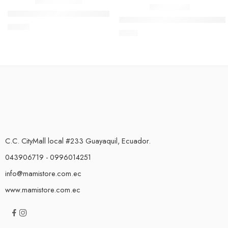
Semicuadrada Amarilla
Estrella
Gafas de Sol 24 a 36 meses
Semicuadrada Naranja
Mordedor de agua multicolor
Flor
$
19,00
Semicuadrada Rosada
$
5,00
Pato
Semicuadrada Turquesa
C.C. CityMall local #233 Guayaquil, Ecuador.
043906719 - 0996014251
info@mamistore.com.ec
www.mamistore.com.ec