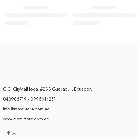
LIMITADO
LIMITADO
Set Biberones de Almacenamiento 5onz
Set de Biberones de Almacen
$
7,92
$
11,60
$
9,90
$
14,50
C.C. CityMall local #233 Guayaquil, Ecuador.
043906719 - 0996014251
info@mamistore.com.ec
www.mamistore.com.ec