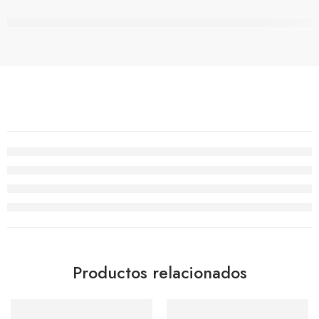
están viendo esto ahora mismo
Productos relacionados
-20%
-20%