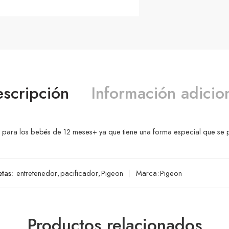
scripción
Información adicio
l para los bebés de 12 meses+ ya que tiene una forma especial que se 
etas:
entretenedor
,
pacificador
,
Pigeon
Marca:
Pigeon
Productos relacionados