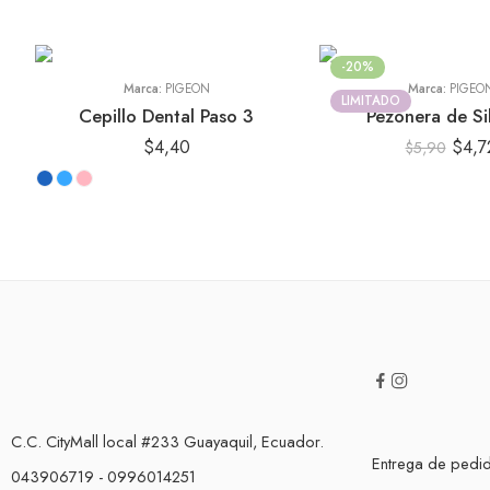
-20%
Marca:
PIGEON
Marca:
PIGEO
LIMITADO
Cepillo Dental Paso 3
Pezonera de Si
$
4,40
$
4,7
$
5,90
C.C. CityMall local #233 Guayaquil, Ecuador.
Entrega de pedi
043906719 - 0996014251