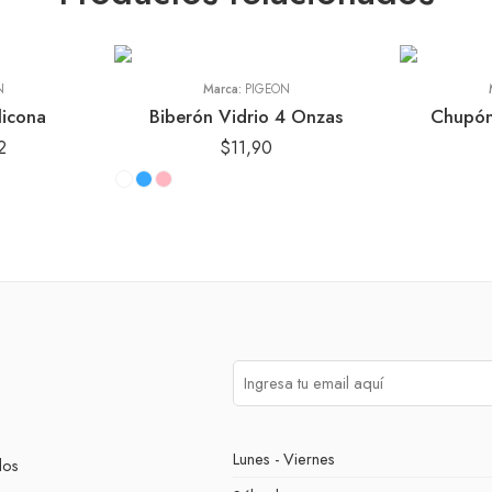
N
Marca:
PIGEON
licona
Biberón Vidrio 4 Onzas
Chupón
2
$
11,90
Lunes - Viernes
dos