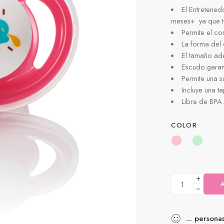
El Entretened
meses+ ya que ti
Permite el co
La forma del
El tamaño ade
Escudo garan
Permite una s
Incluye una t
Libre de BPA.
COLOR
...
persona