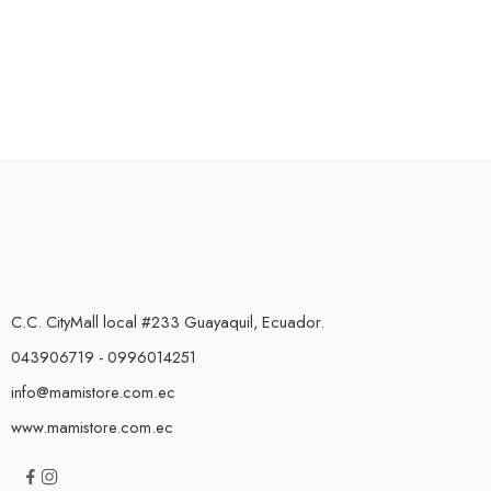
C.C. CityMall local #233 Guayaquil, Ecuador.
043906719 - 0996014251
info@mamistore.com.ec
www.mamistore.com.ec