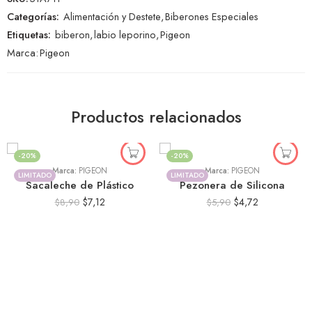
Categorías:
Alimentación y Destete
,
Biberones Especiales
Etiquetas:
biberon
,
labio leporino
,
Pigeon
Marca:
Pigeon
25
21
45
20
25
21
45
20
Productos relacionados
DÍAS
HORAS
MINS
SEGUNDOS
DÍAS
HORAS
MINS
SEGUNDOS
-20%
-20%
Marca:
PIGEON
Marca:
PIGEON
LIMITADO
LIMITADO
Sacaleche de Plástico
Pezonera de Silicona
$
7,12
$
4,72
$
8,90
$
5,90