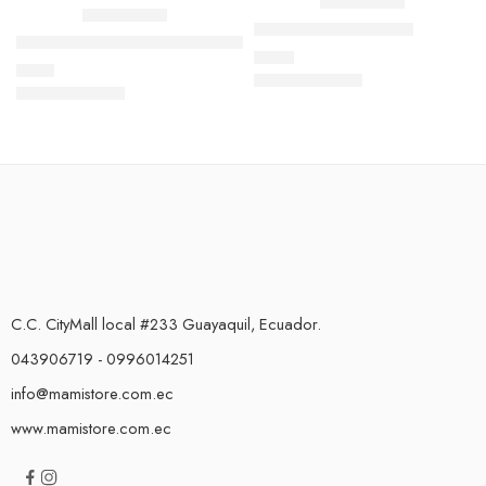
Cepillo para Biberón
Cepillo de Dientes de Silicona
$
2,90
$
1,60
C.C. CityMall local #233 Guayaquil, Ecuador.
043906719 - 0996014251
info@mamistore.com.ec
www.mamistore.com.ec