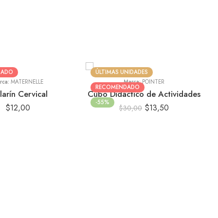
uesa
te
l
do
DADO
ÚLTIMAS UNIDADES
rca:
MATERNELLE
Marca:
POINTER
RECOMENDADO
larín Cervical
Cubo Didáctico de Actividades
-55%
$
12,00
$
13,50
$
30,00