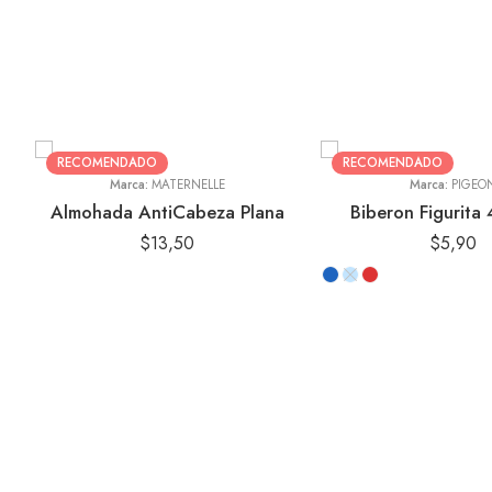
Animales
Aviones de Papel
Estrellas
RECOMENDADO
RECOMENDADO
Marca:
MATERNELLE
Marca:
PIGEO
Almohada AntiCabeza Plana
Biberon Figurita
$
13,50
$
5,90