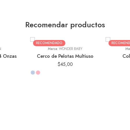
Animales Turq
Búhos Celes
Recomendar productos
Nubes Azu
Vintage Rosa
RECOMENDADO
RECOMEN
N
Marca:
WONDER BABY
Ma
 4 Onzas
Cerco de Pelotas Multiuso
Col
$
45,00