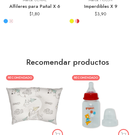
Marca:
GENIAL
Marca:
PIGEON
Alfileres para Pañal X 6
Imperdibles X 9
$
1,80
$
3,90
Recomendar productos
RECOMENDADO
RECOMENDADO
Animales
Aviones de Papel
Estrellas