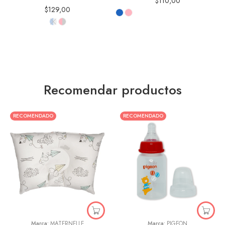
$
110,00
$
129,00
Recomendar productos
RECOMENDADO
RECOMENDADO
Animales
Aviones de Papel
Estrellas
Marca:
MATERNELLE
Marca:
PIGEON