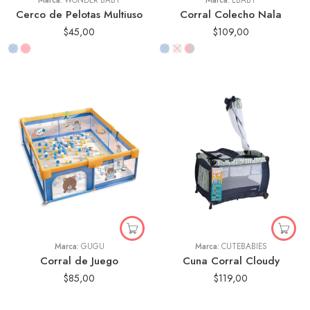
Marca:
WONDER BABY
Marca:
EBABY
Cerco de Pelotas Multiuso
Corral Colecho Nala
$
45,00
$
109,00
Ballena Gris
Ballena Rosada
Dinosaurio Gris
Azul con rayas
Espacio Azul
Blanco con rayas
Espacio Verde
Oso Gris
Marca:
GUGÚ
Marca:
CUTEBABIES
Corral de Juego
Cuna Corral Cloudy
$
85,00
$
119,00