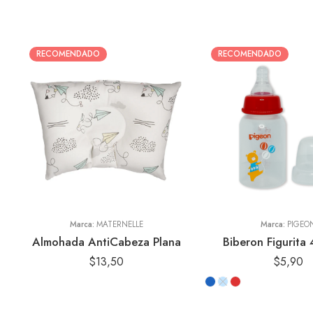
RECOMENDADO
RECOMENDADO
Animales
Aviones de Papel
Estrellas
Marca:
MATERNELLE
Marca:
PIGEO
Almohada AntiCabeza Plana
Biberon Figurita
$
13,50
$
5,90