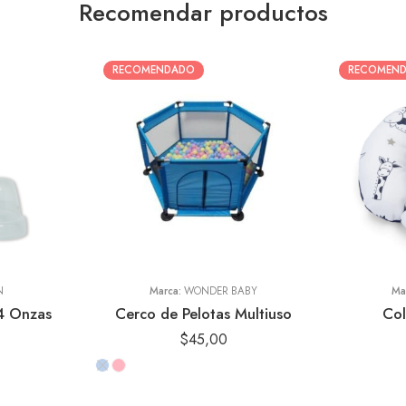
Recomendar productos
RECOMENDADO
RECOMEN
Animales Turq
Búhos Celes
Nubes Azu
Vintage Rosa
N
Marca:
WONDER BABY
Ma
 4 Onzas
Cerco de Pelotas Multiuso
Col
$
45,00