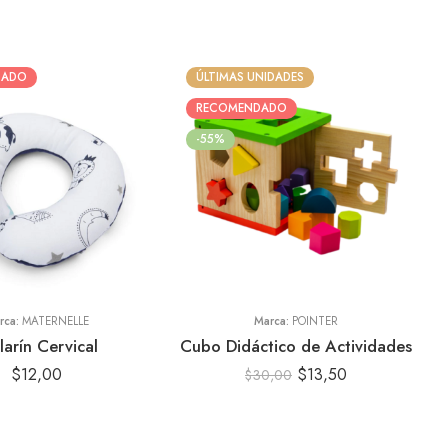
DADO
ÚLTIMAS UNIDADES
RECOMENDADO
-55%
uesa
te
l
do
rca:
MATERNELLE
Marca:
POINTER
larín Cervical
Cubo Didáctico de Actividades
$
12,00
$
13,50
$
30,00