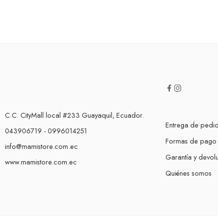
C.C. CityMall local #233 Guayaquil, Ecuador.
Entrega de pedi
043906719 - 0996014251
Formas de pago
info@mamistore.com.ec
Garantía y devol
www.mamistore.com.ec
Quiénes somos