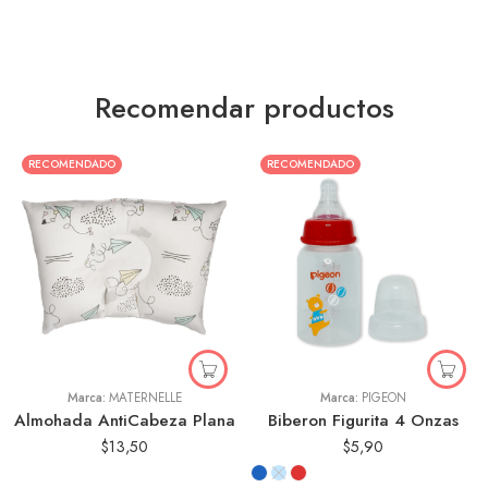
Recomendar productos
RECOMENDADO
RECOMENDADO
Animales
Aviones de Papel
Estrellas
Marca:
MATERNELLE
Marca:
PIGEON
Almohada AntiCabeza Plana
Biberon Figurita 4 Onzas
$
13,50
$
5,90