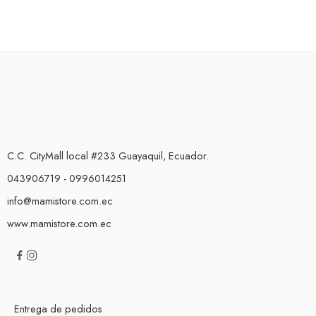
C.C. CityMall local #233 Guayaquil, Ecuador.
043906719 - 0996014251
info@mamistore.com.ec
www.mamistore.com.ec
Entrega de pedidos